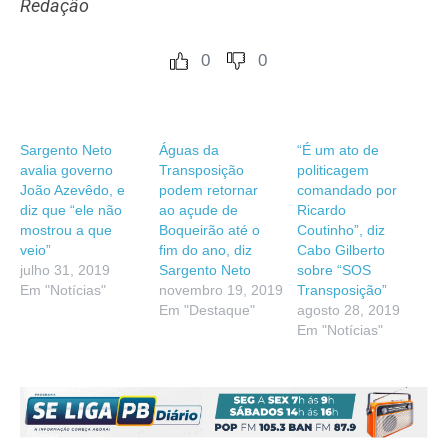
Redação
0
0
Sargento Neto
Águas da
“É um ato de
avalia governo
Transposição
politicagem
João Azevêdo, e
podem retornar
comandado por
diz que “ele não
ao açude de
Ricardo
mostrou a que
Boqueirão até o
Coutinho”, diz
veio”
fim do ano, diz
Cabo Gilberto
julho 31, 2019
Sargento Neto
sobre “SOS
Em "Notícias"
novembro 19, 2019
Transposição”
Em "Destaque"
agosto 28, 2019
Em "Notícias"