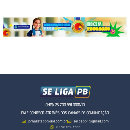
CNPJ: 23.700.991.0001/10
FALE CONOSCO ATRAVÉS DOS CANAIS DE COMUNICAÇÃO
jornalistapb@uol.com.br
seligapb1@gmail.com
83 98762-7566