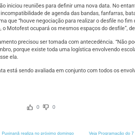
o iniciou reuniões para definir uma nova data. No enta
 incompatibilidade de agenda das bandas, fanfarras, bat
ma que “houve negociação para realizar o desfile no fim 
, o Motofest ocupará os mesmos espaços do desfile”, de
diamento precisou ser tomada com antecedência. “Não p
bro, porque existe toda uma logística envolvendo escola
sse ela.
ta está sendo avaliada em conjunto com todos os envolv
0
0
Puxinanã realiza no próximo domingo
Veja Programação do 7