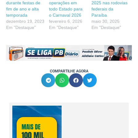
durante festas de
operações em
2025 nas rodovias
fim de ano e alta
todo Estado para
federais da
temporada
o Carnaval 2026
Paraíba
dezembro 19, 2023
fevereiro 6, 2026
maio 30, 2025
Em "Destaque"
Em "Destaque"
Em "Destaque"
COMPARTILHE AGORA