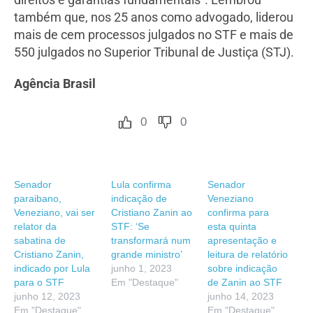
também que, nos 25 anos como advogado, liderou
mais de cem processos julgados no STF e mais de
550 julgados no Superior Tribunal de Justiça (STJ).
Agência Brasil
0
0
Senador
Lula confirma
Senador
paraibano,
indicação de
Veneziano
Veneziano, vai ser
Cristiano Zanin ao
confirma para
relator da
STF: ‘Se
esta quinta
sabatina de
transformará num
apresentação e
Cristiano Zanin,
grande ministro’
leitura de relatório
indicado por Lula
junho 1, 2023
sobre indicação
para o STF
Em "Destaque"
de Zanin ao STF
junho 12, 2023
junho 14, 2023
Em "Destaque"
Em "Destaque"