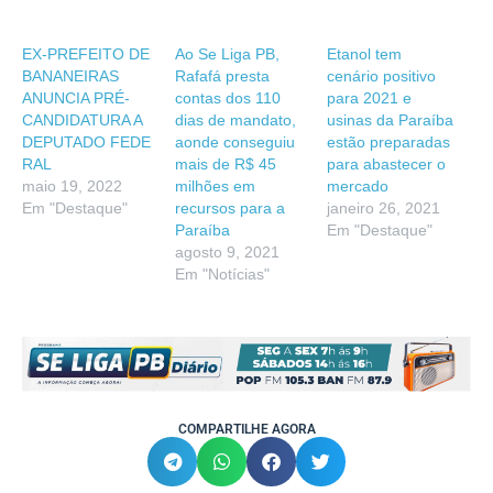
EX-PREFEITO DE
Ao Se Liga PB,
Etanol tem
BANANEIRAS
Rafafá presta
cenário positivo
ANUNCIA PRÉ-
contas dos 110
para 2021 e
CANDIDATURA A
dias de mandato,
usinas da Paraíba
DEPUTADO FEDE
aonde conseguiu
estão preparadas
RAL
mais de R$ 45
para abastecer o
maio 19, 2022
milhões em
mercado
Em "Destaque"
recursos para a
janeiro 26, 2021
Paraíba
Em "Destaque"
agosto 9, 2021
Em "Notícias"
COMPARTILHE AGORA