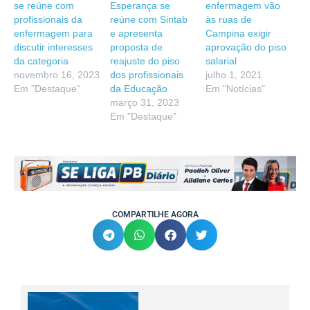
se reúne com
Esperança se
enfermagem vão
profissionais da
reúne com Sintab
às ruas de
enfermagem para
e apresenta
Campina exigir
discutir interesses
proposta de
aprovação do piso
da categoria
reajuste do piso
salarial
novembro 16, 2023
dos profissionais
julho 1, 2021
Em "Destaque"
da Educação
Em "Notícias"
março 31, 2023
Em "Destaque"
COMPARTILHE AGORA