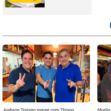
Joabson Trajano rompe com Thiago
Murilo