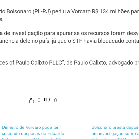
ávio Bolsonaro (PL-RJ) pediu a Vorcaro R$ 134 milhões par
s.
ha de investigação para apurar se os recursos foram des
nência dele no país, já que o STF havia bloqueado conta
ices of Paulo Calixto PLLC”, de Paulo Calixto, advogado 
0
0
Dinheiro de Vorcaro pode ter
Bolsonaro presta depoi
custeado despesas de Eduardo
em investigação sobre 