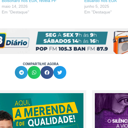
Bolsonaro nos EUA, revela PF
Eduardo nos EUA
maio 14, 2026
junho 5, 2025
Em "Destaque"
Em "Destaque"
COMPARTILHE AGORA