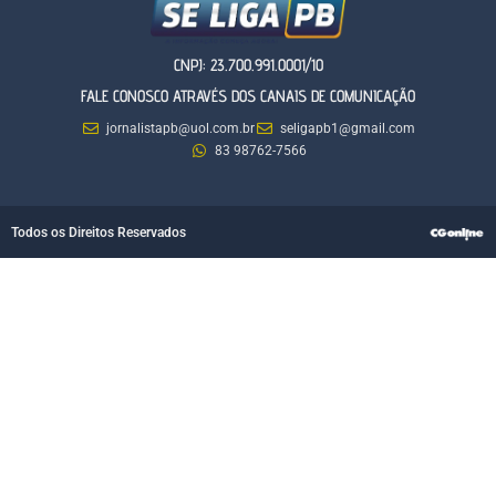
CNPJ: 23.700.991.0001/10
FALE CONOSCO ATRAVÉS DOS CANAIS DE COMUNICAÇÃO
jornalistapb@uol.com.br
seligapb1@gmail.com
83 98762-7566
Todos os Direitos Reservados