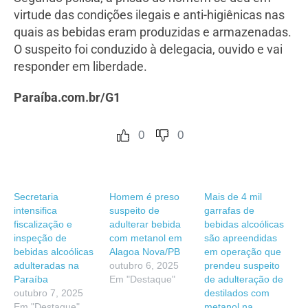
virtude das condições ilegais e anti-higiênicas nas
quais as bebidas eram produzidas e armazenadas.
O suspeito foi conduzido à delegacia, ouvido e vai
responder em liberdade.
Paraíba.com.br/G1
0
0
Secretaria
Homem é preso
Mais de 4 mil
intensifica
suspeito de
garrafas de
fiscalização e
adulterar bebida
bebidas alcoólicas
inspeção de
com metanol em
são apreendidas
bebidas alcoólicas
Alagoa Nova/PB
em operação que
adulteradas na
outubro 6, 2025
prendeu suspeito
Paraíba
Em "Destaque"
de adulteração de
outubro 7, 2025
destilados com
Em "Destaque"
metanol na