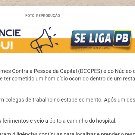
FOTO: REPRODUÇÃO
 Crimes Contra a Pessoa da Capital (DCCPES) e do Núcleo
e ter cometido um homicídio ocorrido dentro de um resta
am colegas de trabalho no estabelecimento. Após um de
s ferimentos e veio a óbito a caminho do hospital.
zaram diligências contínuas para localizar e prender o res