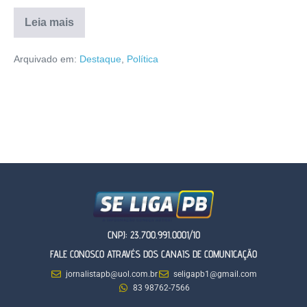
Leia mais
Arquivado em:
Destaque
,
Política
CNPJ: 23.700.991.0001/10
FALE CONOSCO ATRAVÉS DOS CANAIS DE COMUNICAÇÃO
jornalistapb@uol.com.br
seligapb1@gmail.com
83 98762-7566