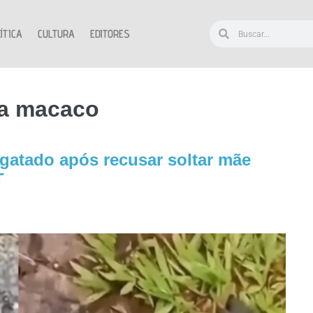
ÍTICA
CULTURA
EDITORES
da macaco
sgatado após recusar soltar mãe
T