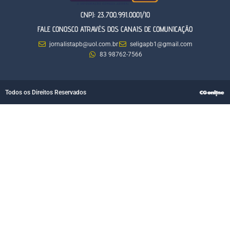
CNPJ: 23.700.991.0001/10
FALE CONOSCO ATRAVÉS DOS CANAIS DE COMUNICAÇÃO
jornalistapb@uol.com.br
seligapb1@gmail.com
83 98762-7566
Todos os Direitos Reservados