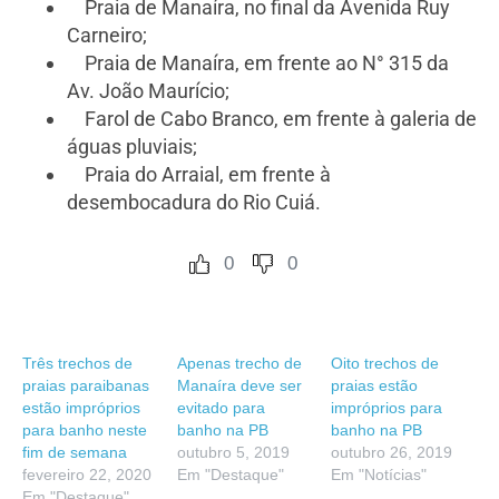
Praia de Manaíra, no final da Avenida Ruy
Carneiro;
Praia de Manaíra, em frente ao N° 315 da
Av. João Maurício;
Farol de Cabo Branco, em frente à galeria de
águas pluviais;
Praia do Arraial, em frente à
desembocadura do Rio Cuiá.
0
0
Três trechos de
Apenas trecho de
Oito trechos de
praias paraibanas
Manaíra deve ser
praias estão
estão impróprios
evitado para
impróprios para
para banho neste
banho na PB
banho na PB
fim de semana
outubro 5, 2019
outubro 26, 2019
fevereiro 22, 2020
Em "Destaque"
Em "Notícias"
Em "Destaque"