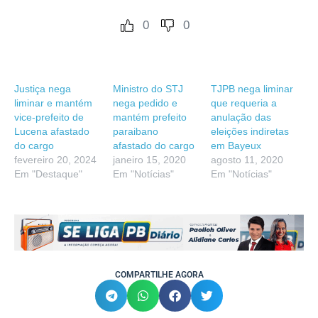
0
0
Justiça nega
Ministro do STJ
TJPB nega liminar
liminar e mantém
nega pedido e
que requeria a
vice-prefeito de
mantém prefeito
anulação das
Lucena afastado
paraibano
eleições indiretas
do cargo
afastado do cargo
em Bayeux
fevereiro 20, 2024
janeiro 15, 2020
agosto 11, 2020
Em "Destaque"
Em "Notícias"
Em "Notícias"
COMPARTILHE AGORA