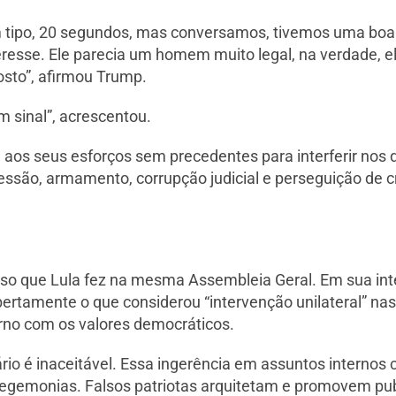
am tipo, 20 segundos, mas conversamos, tivemos uma b
eresse. Ele parecia um homem muito legal, na verdade, e
sto”, afirmou Trump.
m sinal”, acrescentou.
 aos seus esforços sem precedentes para interferir nos d
ssão, armamento, corrupção judicial e perseguição de crí
so que Lula fez na mesma Assembleia Geral. Em sua int
abertamente o que considerou “intervenção unilateral” nas
no com os valores democráticos.
rio é inaceitável. Essa ingerência em assuntos internos 
 hegemonias. Falsos patriotas arquitetam e promovem pu