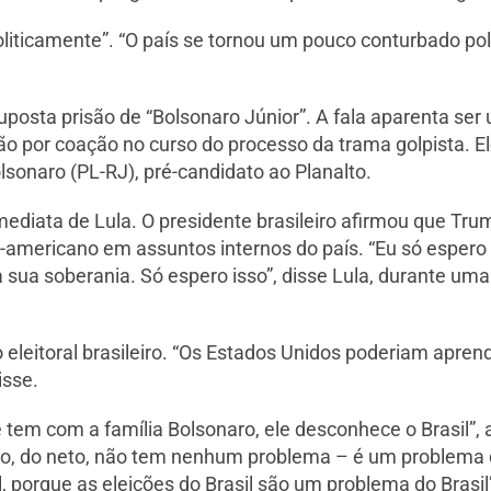
oliticamente”. “O país se tornou um pouco conturbado po
osta prisão de “Bolsonaro Júnior”. A fala aparenta ser 
ão por coação no curso do processo da trama golpista.
lsonaro (PL-RJ), pré-candidato ao Planalto.
diata de Lula. O presidente brasileiro afirmou que Trum
te-americano em assuntos internos do país. “Eu só espero 
 sua soberania. Só espero isso”, disse Lula, durante um
eleitoral brasileiro. “Os Estados Unidos poderiam aprend
isse.
e tem com a família Bolsonaro, ele desconhece o Brasil”, 
lho, do neto, não tem nenhum problema – é um problema d
l, porque as eleições do Brasil são um problema do Brasil