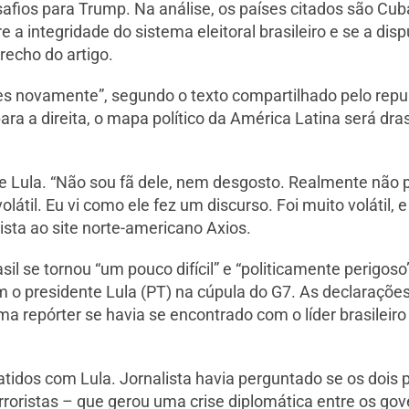
safios para Trump. Na análise, os países citados são Cu
re a integridade do sistema eleitoral brasileiro e se a d
trecho do artigo.
 novamente”, segundo o texto compartilhado pelo republ
ara a direita, o mapa político da América Latina será dr
de Lula. “Não sou fã dele, nem desgosto. Realmente não 
látil. Eu vi como ele fez um discurso. Foi muito volátil, 
ista ao site norte-americano Axios.
l se tornou “um pouco difícil” e “politicamente perigoso”
m o presidente Lula (PT) na cúpula do G7. As declaraçõ
a repórter se havia se encontrado com o líder brasileir
atidos com Lula. Jornalista havia perguntado se os dois
rroristas – que gerou uma crise diplomática entre os gov