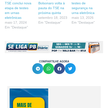
TSE conclui nova
Bolsonaro volta à
testes de
etapa de testes
pauta do TSE na
segurança na
em urnas
próxima quinta
urna eletrônica
eletrônicas
setembro 18, 2023
maio 13, 2026
maio 17, 2024
Em "Destaque"
Em "Destaque"
Em "Destaque"
COMPARTILHE AGORA