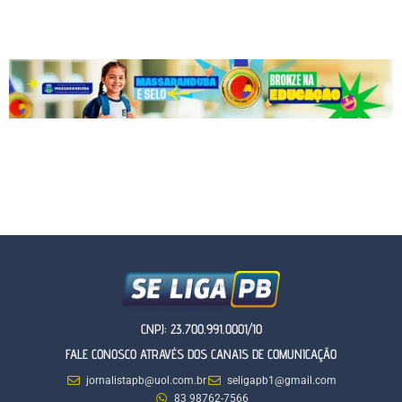
CNPJ: 23.700.991.0001/10
FALE CONOSCO ATRAVÉS DOS CANAIS DE COMUNICAÇÃO
jornalistapb@uol.com.br
seligapb1@gmail.com
83 98762-7566