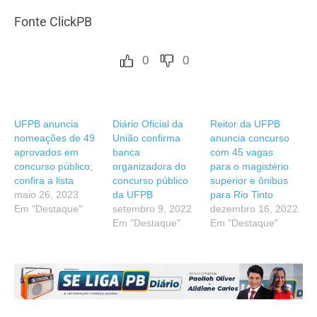
Fonte ClickPB
0
0
UFPB anuncia
Diário Oficial da
Reitor da UFPB
nomeações de 49
União confirma
anuncia concurso
aprovados em
banca
com 45 vagas
concurso público;
organizadora do
para o magistério
confira a lista
concurso público
superior e ônibus
maio 26, 2023
da UFPB
para Rio Tinto
Em "Destaque"
setembro 9, 2022
dezembro 16, 2022
Em "Destaque"
Em "Destaque"