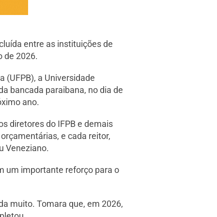
uída entre as instituições de
o de 2026.
a (UFPB), a Universidade
 da bancada paraibana, no dia de
róximo ano.
os diretores do IFPB e demais
rçamentárias, e cada reitor,
ou Veneziano.
m um importante reforço para o
uda muito. Tomara que, em 2026,
pletou.