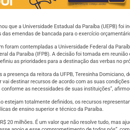
u que a Universidade Estadual da Paraíba (UEPB) foi incl
s das emendas de bancada para o exercício orçamentári
 foram contempladas a Universidade Federal da Paraíb
ral da Paraíba (IFPB). A decisão foi tomada em reunião
efiniu as prioridades para a destinação das verbas no p
s a presença da reitora da UFPB, Teresinha Domiciano, d
vai destinar recursos de acordo com as suas condições o
os conforme as necessidades de suas instituições”, afirm
o estejam totalmente definidos, os recursos representa
icas de ensino superior e técnico da Paraíba.
$ 20 milhões. É um valor que não resolve tudo, mas aj
esse apoio e esse comprometimento de todos nós”, com