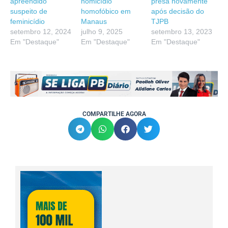
apreendido
homicídio
presa novamente
suspeito de
homofóbico em
após decisão do
feminicídio
Manaus
TJPB
setembro 12, 2024
julho 9, 2025
setembro 13, 2023
Em "Destaque"
Em "Destaque"
Em "Destaque"
COMPARTILHE AGORA