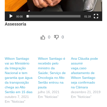
00:00
01:18
Assessoria
0
0
Wilson Santiago
Wilson Santiago é
Ana Cláudia pode
vai ao Ministério
recebido pelo
assumir
da Integração
ministro da
vaga,caso
Nacional e tem
Saúde; Serviço de
afastamento de
garantia que água
Oncologia no Alto
Wilson Santiago
da transposição
Sertão entrou na
seja confirmado
chega ao Alto
pauta
na Câmara
Sertão em 15 dias
julho 16, 2021
dezembro 21, 2019
outubro 7, 2021
Em "Notícias"
Em "Notícias"
Em "Notícias"