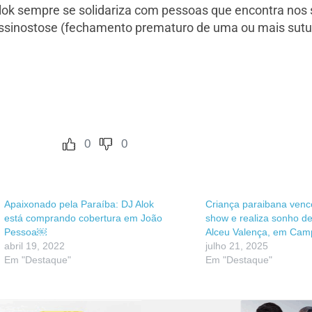
Alok sempre se solidariza com pessoas que encontra n
ssinostose (fechamento prematuro de uma ou mais sutur
0
0
Apaixonado pela Paraíba: DJ Alok
Criança paraibana venc
está comprando cobertura em João
show e realiza sonho d
Pessoa￼
Alceu Valença, em Cam
abril 19, 2022
julho 21, 2025
Em "Destaque"
Em "Destaque"