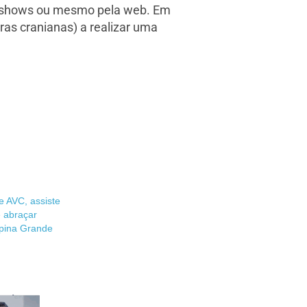
os shows ou mesmo pela web. Em
as cranianas) a realizar uma
e AVC, assiste
e abraçar
pina Grande