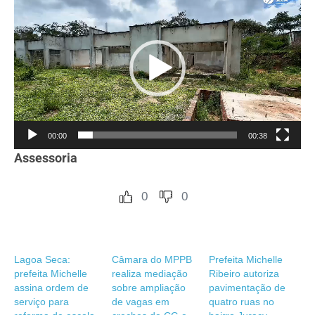
de
vídeo
00:00
00:38
Assessoria
0
0
Lagoa Seca:
Câmara do MPPB
Prefeita Michelle
prefeita Michelle
realiza mediação
Ribeiro autoriza
assina ordem de
sobre ampliação
pavimentação de
serviço para
de vagas em
quatro ruas no