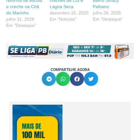
reforma de escola
creches de CG e
bairro Juracy
e creche na Chã
Lagoa Seca
Palhano
do Marinho
dezembro 16, 2020
julho 28, 2026
julho 31, 2026
Em "Notícias"
Em "Destaque"
Em "Destaque"
COMPARTILHE AGORA