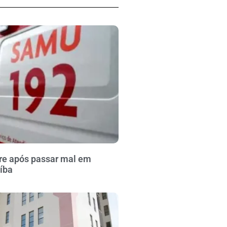
re após passar mal em
íba