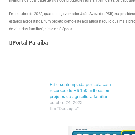
melhoria da qualidade de vida dos produtores rurais. Além delas, os deputa
Em outubro de 2023, quando o governador João Azevedo (PSB) era presidente 
estados nordestinos. “Um projeto como este nos ajuda naquilo que mais pre
de vida das famílias”, disse ele à época.
Portal Paraíba
PB é contemplada por Lula com
recursos de R$ 150 milhões em
projetos da agricultura familiar
outubro 24, 2023
Em "Destaque"