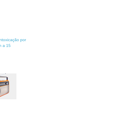
intoxicação por
m a 15