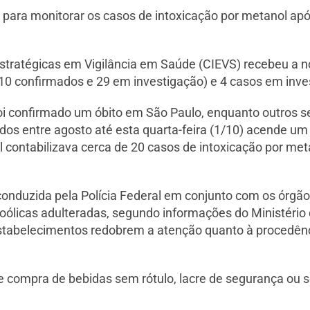
o para monitorar os casos de intoxicação por metanol ap
tratégicas em Vigilância em Saúde (CIEVS) recebeu a no
 (10 confirmados e 29 em investigação) e 4 casos em in
Foi confirmado um óbito em São Paulo, enquanto outros 
ados entre agosto até esta quarta-feira (1/10) acende um 
il contabilizava cerca de 20 casos de intoxicação por me
nduzida pela Polícia Federal em conjunto com os órgãos d
ólicas adulteradas, segundo informações do Ministério 
tabelecimentos redobrem a atenção quanto à procedênc
 compra de bebidas sem rótulo, lacre de segurança ou se