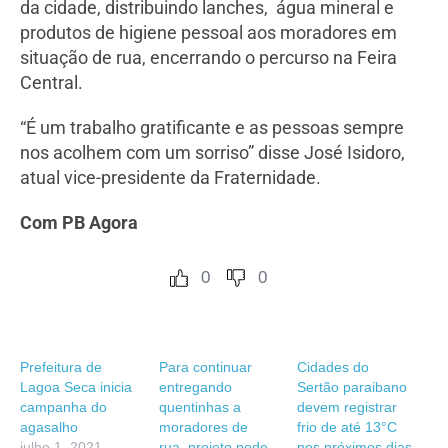
da cidade, distribuindo lanches, água mineral e
produtos de higiene pessoal aos moradores em
situação de rua, encerrando o percurso na Feira
Central.
“É um trabalho gratificante e as pessoas sempre
nos acolhem com um sorriso” disse José Isidoro,
atual vice-presidente da Fraternidade.
Com PB Agora
0
0
Prefeitura de
Para continuar
Cidades do
Lagoa Seca inicia
entregando
Sertão paraibano
campanha do
quentinhas a
devem registrar
agasalho
moradores de
frio de até 13°C
julho 1, 2021
rua, projeto pede
nos próximos dias