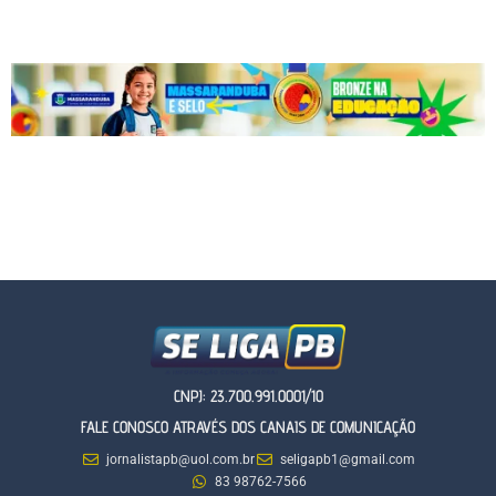
CNPJ: 23.700.991.0001/10
FALE CONOSCO ATRAVÉS DOS CANAIS DE COMUNICAÇÃO
jornalistapb@uol.com.br
seligapb1@gmail.com
83 98762-7566