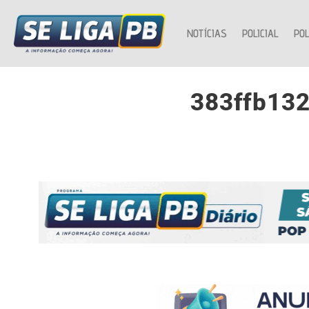
NOTÍCIAS
POLICIAL
POL
383ffb13