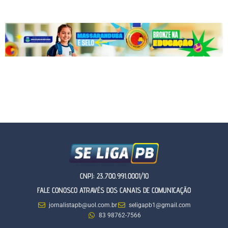
CNPJ: 23.700.991.0001/10
FALE CONOSCO ATRAVÉS DOS CANAIS DE COMUNICAÇÃO
jornalistapb@uol.com.br
seligapb1@gmail.com
83 98762-7566