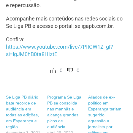
e repercussão.
Acompanhe mais conteúdos nas redes sociais do
Se Liga PB e acesse o portal: seligapb.com.br.
Confira:
https://www.youtube.com/live/7PIICW1Z_gI?
si=lgJM0hB0ta8HIztE
0
0
Se Liga PB diário
Programa Se Liga
Aliados de ex-
bate recorde de
PB se consolida
político em
audiência em
nas manhãs e
Esperança teriam
todas as edições,
alcança grandes
sugerido
em Esperança e
picos de
agressão a
região
audiência
jornalista por
dezembro 3, 2021
abril 26, 2022
críticas em