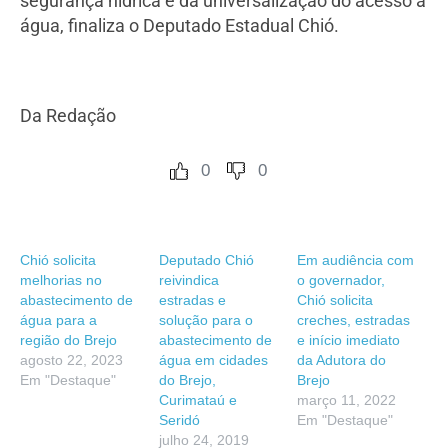
segurança hídrica e da universalização do acesso à
água, finaliza o Deputado Estadual Chió.
Da Redação
0
0
Chió solicita
Deputado Chió
Em audiência com
melhorias no
reivindica
o governador,
abastecimento de
estradas e
Chió solicita
água para a
solução para o
creches, estradas
região do Brejo
abastecimento de
e início imediato
agosto 22, 2023
água em cidades
da Adutora do
Em "Destaque"
do Brejo,
Brejo
Curimataú e
março 11, 2022
Seridó
Em "Destaque"
julho 24, 2019