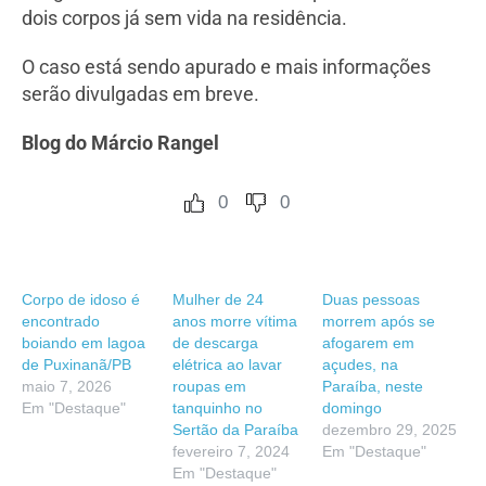
dois corpos já sem vida na residência.
O caso está sendo apurado e mais informações
serão divulgadas em breve.
Blog do Márcio Rangel
0
0
Corpo de idoso é
Mulher de 24
Duas pessoas
encontrado
anos morre vítima
morrem após se
boiando em lagoa
de descarga
afogarem em
de Puxinanã/PB
elétrica ao lavar
açudes, na
maio 7, 2026
roupas em
Paraíba, neste
Em "Destaque"
tanquinho no
domingo
Sertão da Paraíba
dezembro 29, 2025
fevereiro 7, 2024
Em "Destaque"
Em "Destaque"