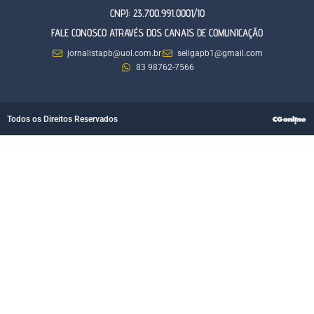
CNPJ: 23.700.991.0001/10
FALE CONOSCO ATRAVÉS DOS CANAIS DE COMUNICAÇÃO
jornalistapb@uol.com.br
seligapb1@gmail.com
83 98762-7566
Todos os Direitos Reservados