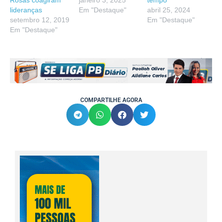
Rosas coagiram
janeiro 3, 2025
tempo”
lideranças
Em "Destaque"
abril 25, 2024
setembro 12, 2019
Em "Destaque"
Em "Destaque"
COMPARTILHE AGORA