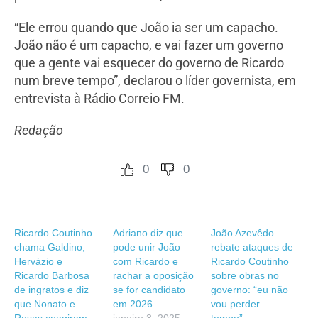
“Ele errou quando que João ia ser um capacho.
João não é um capacho, e vai fazer um governo
que a gente vai esquecer do governo de Ricardo
num breve tempo”, declarou o líder governista, em
entrevista à Rádio Correio FM.
Redação
0
0
Ricardo Coutinho
Adriano diz que
João Azevêdo
chama Galdino,
pode unir João
rebate ataques de
Hervázio e
com Ricardo e
Ricardo Coutinho
Ricardo Barbosa
rachar a oposição
sobre obras no
de ingratos e diz
se for candidato
governo: “eu não
que Nonato e
em 2026
vou perder