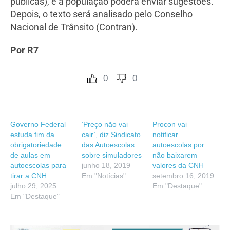
publicas), e a população poderá enviar sugestões.
Depois, o texto será analisado pelo Conselho
Nacional de Trânsito (Contran).
Por R7
0
0
Governo Federal
‘Preço não vai
Procon vai
estuda fim da
cair’, diz Sindicato
notificar
obrigatoriedade
das Autoescolas
autoescolas por
de aulas em
sobre simuladores
não baixarem
autoescolas para
junho 18, 2019
valores da CNH
tirar a CNH
Em "Notícias"
setembro 16, 2019
julho 29, 2025
Em "Destaque"
Em "Destaque"