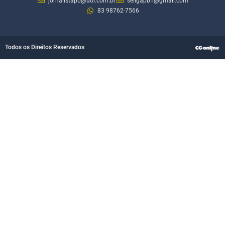
jornalistapb@uol.com.br
seligapb1@gmail.com
83 98762-7566
Todos os Direitos Reservados