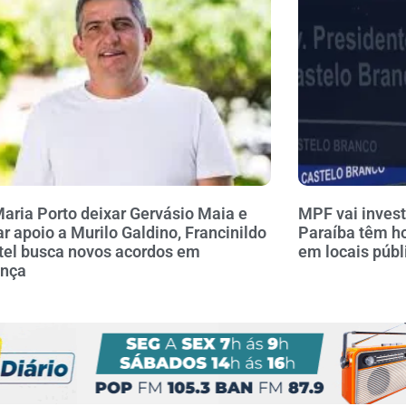
aria Porto deixar Gervásio Maia e
MPF vai invest
ar apoio a Murilo Galdino, Francinildo
Paraíba têm h
el busca novos acordos em
em locais públ
ança