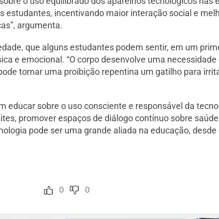
obre o uso equilibrado dos aparelhos tecnológicos nas esc
los estudantes, incentivando maior interação social e m
cas”, argumenta.
iedade, que alguns estudantes podem sentir, em um prim
ísica e emocional. “O corpo desenvolve uma necessidade
ode tornar uma proibição repentina um gatilho para irri
em educar sobre o uso consciente e responsável da tecn
ites, promover espaços de diálogo contínuo sobre saúde d
cnologia pode ser uma grande aliada na educação, desde 
0
0