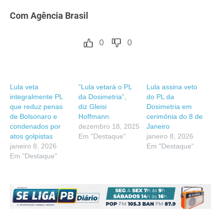
Com Agência Brasil
0
0
Lula veta
“Lula vetará o PL
Lula assina veto
integralmente PL
da Dosimetria”,
do PL da
que reduz penas
diz Gleisi
Dosimetria em
de Bolsonaro e
Hoffmann
cerimônia do 8 de
condenados por
dezembro 18, 2025
Janeiro
atos golpistas
Em "Destaque"
janeiro 8, 2026
janeiro 8, 2026
Em "Destaque"
Em "Destaque"