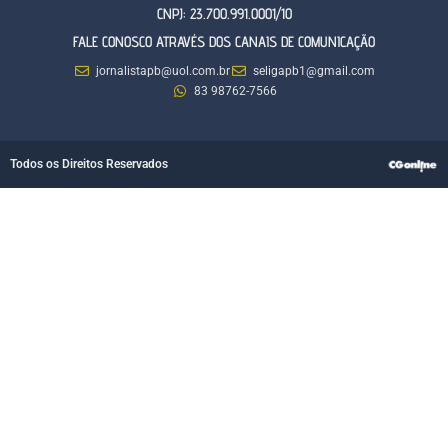
CNPJ: 23.700.991.0001/10
FALE CONOSCO ATRAVÉS DOS CANAIS DE COMUNICAÇÃO
jornalistapb@uol.com.br
seligapb1@gmail.com
83 98762-7566
Todos os Direitos Reservados