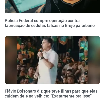
Polícia Federal cumpre operação contra
fabricação de cédulas falsas no Brejo paraibano
Flávio Bolsonaro diz que teve filhas para que elas
cuidem dele na velhice: “Exatamente pra isso”