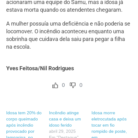
acionaram uma equipe do Samu, mas a idosa já
estava morta quando os atendentes chegaram.
A mulher possuía uma deficiência e não poderia se
locomover. O incêndio aconteceu enquanto uma
sobrinha que cuidava dela saiu para pegar a filha
na escola.
Yves Feitosa/Nil Rodrigues
0
0
Idosa tem 20% do
Incêndio atinge
Idosa morre
corpo queimado
casa e deixa um
eletrocutada após
após incêndio
idoso ferido
tocar em fio
provocado por
abril 29, 2025
rompido de poste,
lamparina, no
Em "Destaque"
em