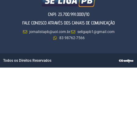
CNPJ: 23.700.991.0001/10
FALE CONOSCO ATRAVÉS DOS CANAIS DE COMUNICAÇÃO
jornalistapb@uol.com.br
seligapb1@gmail.com
83 98762-7566
Todos os Direitos Reservados