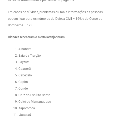
torres de transmissão e placas de propaganda.
Em casos de dúvidas, problemas ou mais informações as pessoas
podem ligar para os números da Defesa Civil – 199, e do Corpo de
Bombeiros – 193.
Cidades receberam o alerta laranja foram:
Alhandra
Baía da Traição
Bayeux
Caaporã
Cabedelo
Capim
Conde
Cruz do Espírito Santo
Cuité de Mamanguape
Itapororoca
Jacaraú