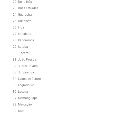
Dona Inês
Duas Estradas
Guarabira
Gurinhém
Ingá
Itabaiana
Itapororoca
Itatuba
Jacaraú
João Pessoa
Juarez Távora
Juripiranga
Lagoa de Dentro
Logradouro
Lucena
Mamanguape
Marcação
Mari