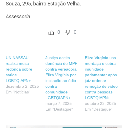
Souza, 295, bairro Estação Velha.
Assessoria
0
0
UNINASSAU
Justiça aceita
Eliza Virgínia usa
realiza mesa-
denúncia do MPF
mordaça e cobra
redonda sobre
contra vereadora
imunidade
saúde
Eliza Virgínia por
parlamentar após
LGBTQIAPN+
incitação ao ódio
juiz ordenar
dezembro 2, 2025
contra
remoção de vídeo
Em "Notícias"
comunidade
contra pessoas
LGBTQIAPN+
LGBTQIAPN+
março 7, 2025
outubro 23, 2025
Em "Destaque"
Em "Destaque"