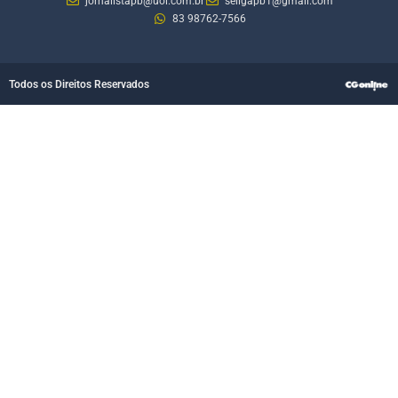
jornalistapb@uol.com.br
seligapb1@gmail.com
83 98762-7566
Todos os Direitos Reservados