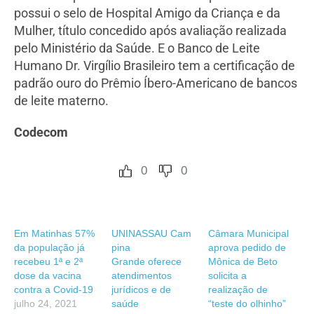
possui o selo de Hospital Amigo da Criança e da
Mulher, título concedido após avaliação realizada
pelo Ministério da Saúde. E o Banco de Leite
Humano Dr. Virgílio Brasileiro tem a certificação de
padrão ouro do Prêmio Íbero-Americano de bancos
de leite materno.
Codecom
0
0
Em Matinhas 57%
UNINASSAU Cam
Câmara Municipal
da população já
pina
aprova pedido de
recebeu 1ª e 2ª
Grande oferece
Mônica de Beto
dose da vacina
atendimentos
solicita a
contra a Covid-19
jurídicos e de
realização de
julho 24, 2021
saúde
“teste do olhinho”