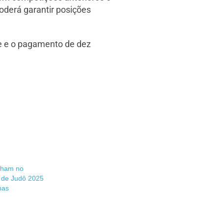
derá garantir posições
.
te e o pagamento de dez
ilham no
 de Judô 2025
has