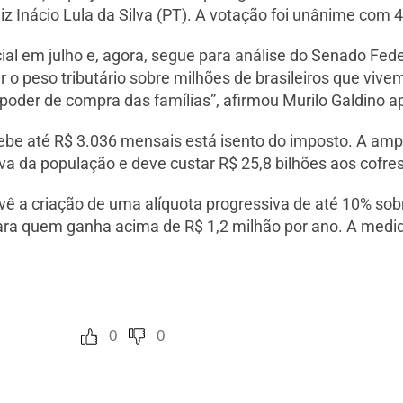
 Inácio Lula da Silva (PT). A votação foi unânime com 4
al em julho e, agora, segue para análise do Senado Feder
r o peso tributário sobre milhões de brasileiros que vive
 o poder de compra das famílias”, afirmou Murilo Galdino 
cebe até R$ 3.036 mensais está isento do imposto. A amp
iva da população e deve custar R$ 25,8 bilhões aos cofre
vê a criação de uma alíquota progressiva de até 10% so
ara quem ganha acima de R$ 1,2 milhão por ano. A medida
0
0