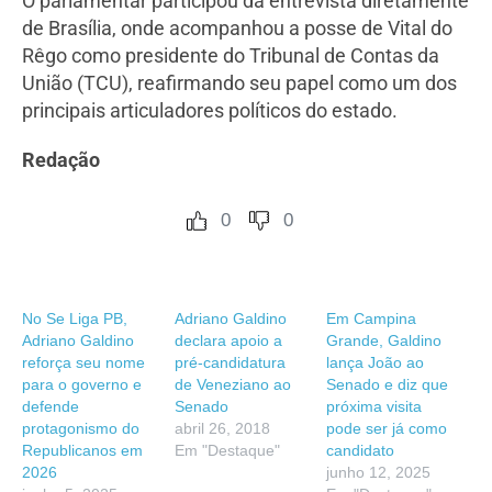
O parlamentar participou da entrevista diretamente
de Brasília, onde acompanhou a posse de Vital do
Rêgo como presidente do Tribunal de Contas da
União (TCU), reafirmando seu papel como um dos
principais articuladores políticos do estado.
Redação
0
0
No Se Liga PB,
Adriano Galdino
Em Campina
Adriano Galdino
declara apoio a
Grande, Galdino
reforça seu nome
pré-candidatura
lança João ao
para o governo e
de Veneziano ao
Senado e diz que
defende
Senado
próxima visita
protagonismo do
abril 26, 2018
pode ser já como
Republicanos em
Em "Destaque"
candidato
2026
junho 12, 2025