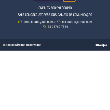
CNPJ: 23.700.991.0001/10
FALE CONOSCO ATRAVÉS DOS CANAIS DE COMUNICAÇÃO
jornalistapb@uol.com.br
seligapb1@gmail.com
83 98762-7566
Todos os Direitos Reservados