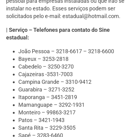
pessoal para empresas instaladas ou que irão se
instalar no estado. Esses serviços podem ser
solicitados pelo e-mail: estadual@hotmail.com.
| Serviço – Telefones para contato do Sine
estadual:
João Pessoa – 3218-6617 – 3218-6600
Bayeux – 3253-2818
Cabedelo – 3250-3270
Cajazeiras -3531-7003
Campina Grande – 3310-9412
Guarabira – 3271-3252
Itaporanga – 3451-2819
Mamanguape – 3292-1931
Monteiro – 99863-3217
Patos – 3421-1943
Santa Rita – 3229-3505
Sapé – 3283-6460