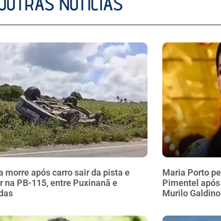
OUTRAS NOTÍCIAS
a morre após carro sair da pista e
Maria Porto pe
r na PB-115, entre Puxinanã e
Pimentel após
das
Murilo Galdino