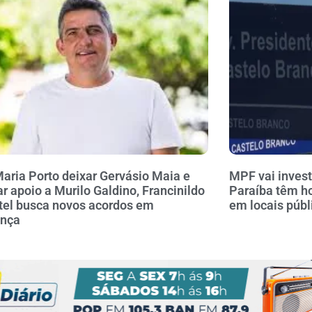
aria Porto deixar Gervásio Maia e
MPF vai invest
ar apoio a Murilo Galdino, Francinildo
Paraíba têm h
el busca novos acordos em
em locais públ
ança