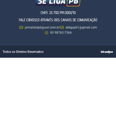
CNPJ: 23.700.991.0001/10
FALE CONOSCO ATRAVÉS DOS CANAIS DE COMUNICAÇÃO
jornalistapb@uol.com.br
seligapb1@gmail.com
83 98762-7566
Todos os Direitos Reservados