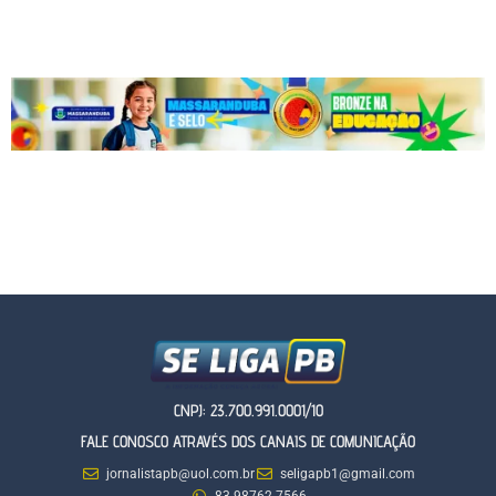
CNPJ: 23.700.991.0001/10
FALE CONOSCO ATRAVÉS DOS CANAIS DE COMUNICAÇÃO
jornalistapb@uol.com.br
seligapb1@gmail.com
83 98762-7566