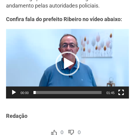
andamento pelas autoridades policiais.
Confira fala do prefeito Ribeiro no vídeo abaixo:
Tocador
de
vídeo
00:00
01:45
Redação
0
0