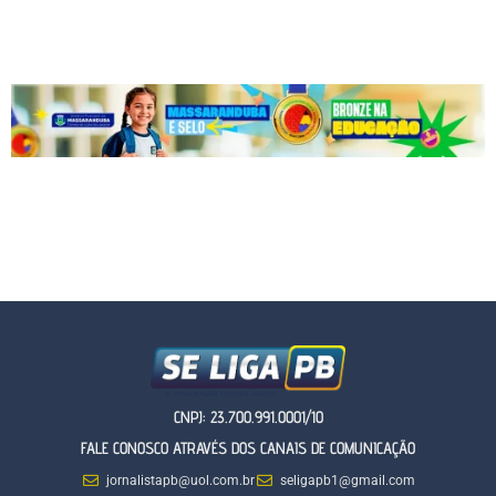
CNPJ: 23.700.991.0001/10
FALE CONOSCO ATRAVÉS DOS CANAIS DE COMUNICAÇÃO
jornalistapb@uol.com.br
seligapb1@gmail.com